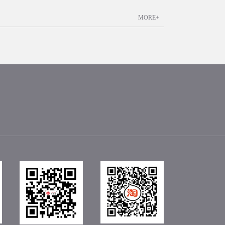
MORE+