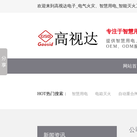
欢迎来到高视达电子_电气火灾、智慧用电_智能灭火
专注于智慧
提供智慧用电
OEM、ODM
网站首
HOT热门搜索：
智慧用电
电箱灭火
自动重合
公
新闻资讯