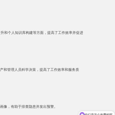
晋升和个人知识库构建等方面，提高了工作效率并促进
产和管理人员科学决策，提高了工作效率和服务质
画像，有助于排查隐患并发出预警。
你们是怎么收费的呢