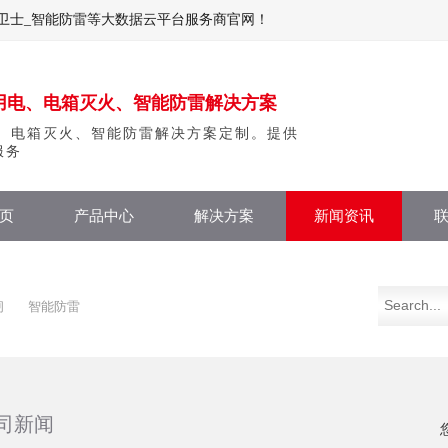
卫士_智能防雷等大数据云平台服务商官网！
用电、电箱灭火、智能防雷解决方案
、电箱灭火、智能防雷解决方案定制。提供
服务
页
产品中心
解决方案
新闻资讯
闸
智能防雷
司新闻