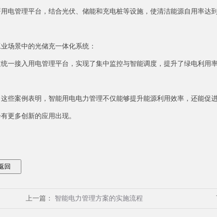
署
用电管理
平台，结合光伏、储能和充电桩等设施，使清洁能源自用率达
工业场景中的光储充一体化系统：
过统一接入
用电管理
平台，实现了集中监控与智能调度，提升了绿电利用
这些案例表明，智能
用电
电力管理不仅能够提升能源利用效率，还能促
会有更多创新的应用出现。
上一篇：
智能电力管理方案的实施流程