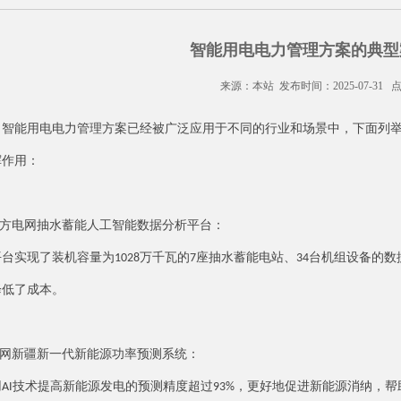
智能用电电力管理方案的典型
来源：本站 发布时间：2025-07-31 
智能
用电
电力管理方案已经被广泛应用于不同的行业和场景中，下面列
挥作用：
方电网抽水蓄能人工智能数据分析平台：
平台实现了装机容量为
万千瓦的
座抽水蓄能电站、
台机组设备的数
1028
7
34
降低了成本。
网新疆新一代新能源功率预测系统：
用
技术提高新能源发电的预测精度超过
，更好地促进新能源消纳，帮
AI
93%