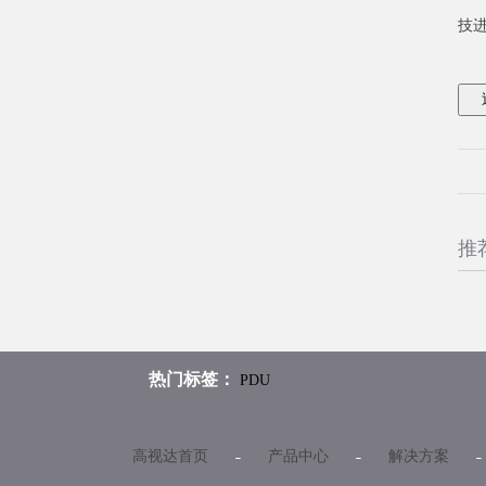
技
推
热门标签：
PDU
高视达首页
产品中心
解决方案