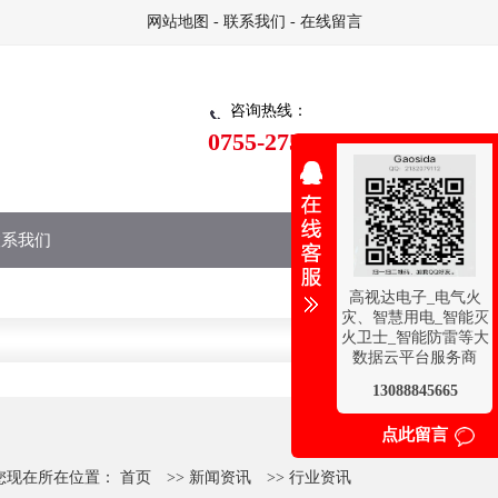
网站地图
-
联系我们
-
在线留言
咨询热线：
0755-27528220
联系我们
高视达电子_电气火
灾、智慧用电_智能灭
火卫士_智能防雷等大
数据云平台服务商
13088845665
点此留言
您现在所在位置：
首页
>>
新闻资讯
>>
行业资讯