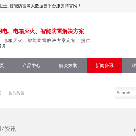
卫士_智能防雷等大数据云平台服务商官网！
用电、电箱灭火、智能防雷解决方案
、电箱灭火、智能防雷解决方案定制。提供
服务
页
产品中心
解决方案
新闻资讯
闸
智能防雷
业资讯