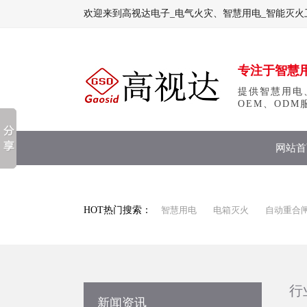
欢迎来到高视达电子_电气火灾、智慧用电_智能灭火
专注于智慧
提供智慧用电
OEM、ODM
网站首
HOT热门搜索：
智慧用电
电箱灭火
自动重合
行
新闻资讯