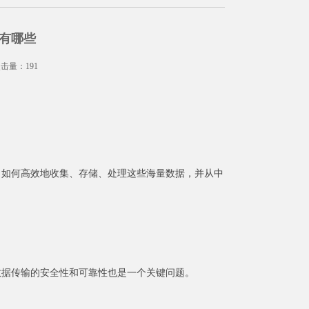
有哪些
点击量：191
。如何高效地收集、存储、处理这些海量数据，并从中
数据传输的安全性和可靠性也是一个关键问题。