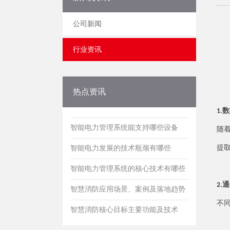
公司新闻
智能电力管理系统的核心技术有哪些
行业资讯
智慧消防应用场景、案例及落地趋势
智慧消防核心目标主要功能及技术
热点资讯
2026智慧用电发展
数
1.
智能电力管理系统能支持哪些设备
随
智能电力发展的技术瓶颈有哪些
提
智能电力管理系统的核心技术有哪些
智慧消防应用场景、案例及落地趋势
通
2.
不
智慧消防核心目标主要功能及技术
2026智慧用电发展