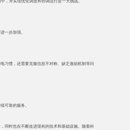
网中，并实现优化调度和协调运行是一大挑战。
需进一步加强。
用电习惯，还需要克服信息不对称、缺乏激励机制等问
持续可靠的服务。
术，同时也在不断改进现有的技术和基础设施。随着科