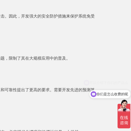
攻击。因此，开发强大的安全防护措施来保护系统免受
问题，限制了其在大规模应用中的普及。
性和可靠性提出了更高的要求。需要开发先进的预测算
你们是怎么收费的呢