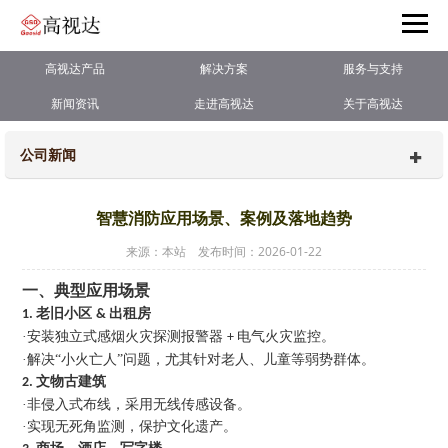
高视达产品
解决方案
服务与支持
新闻资讯
走进高视达
关于高视达
公司新闻
智慧消防应用场景、案例及落地趋势
来源：本站 发布时间：2026-01-22
一
、典型应用场景
老旧小区
出租房
1.
&
·
安装独立式感烟火灾探测报警器
电气火灾监控。
+
·
解决
“小火亡人”问题，尤其针对老人、儿童等弱势群体。
文物古建筑
2.
·
非侵入式布线，采用无线传感设备。
·
实现无死角监测，保护文化遗产。