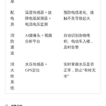
屋
配
温度传感器
+ 故
预防电缆老化、接
电
障电弧探测器 +
触不良导致起火
房
电流电压监测
消
AI摄像头 + 视频
自动识别杂物堆
防
分析平台
积、电动车入楼，
通
及时告警
道
消
水压传感器
+
实时掌握水压是否
火
GPS定位
正常，防止
“有栓无
栓
水”
系
统