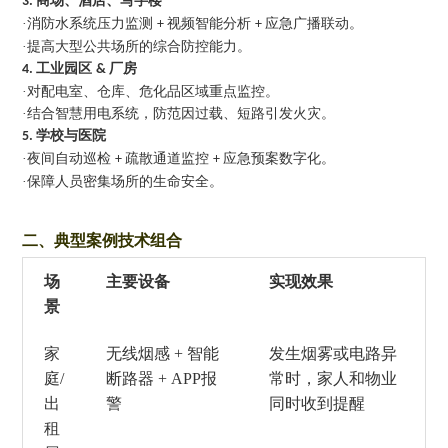
商场、酒店、写字楼
3.
·
消防水系统压力监测
视频智能分析
应急广播联动。
+
+
·
提高大型公共场所的综合防控能力。
工业园区
厂房
4.
&
·
对配电室、仓库、危化品区域重点监控。
·
结合智慧用电系统，防范因过载、短路引发火灾。
学校与医院
5.
·
夜间自动巡检
疏散通道监控
应急预案数字化。
+
+
·
保障人员密集场所的生命安全。
二
、典型案例技术组合
场
主要设备
实现效果
景
家
无线烟感
+ 智能
发生烟雾或电路异
庭
/
断路器 + APP报
常时，家人和物业
出
警
同时收到提醒
租