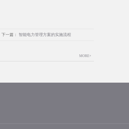
下一篇：
智能电力管理方案的实施流程
MORE+