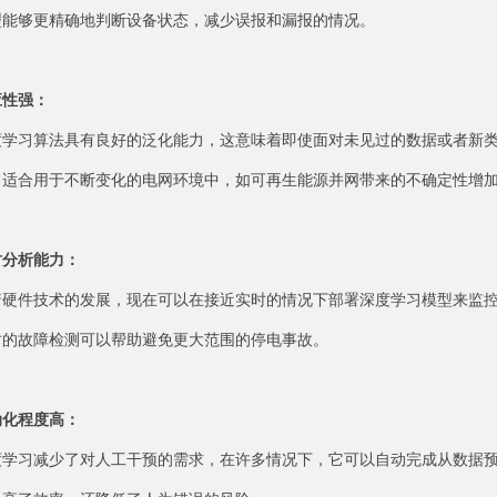
型能够更精确地判断设备状态，减少误报和漏报的情况。
应性强：
度学习算法具有良好的泛化能力，这意味着即使面对未见过的数据或者新
常适合用于不断变化的电网环境中，如可再生能源并网带来的不确定性增
时分析能力：
着硬件技术的发展，现在可以在接近实时的情况下部署深度学习模型来监
时的故障检测可以帮助避免更大范围的停电事故。
动化程度高：
度学习减少了对人工干预的需求，在许多情况下，它可以自动完成从数据