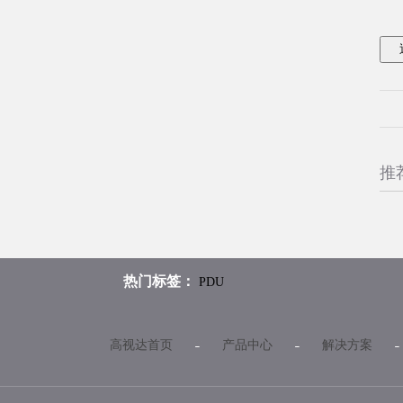
推
热门标签：
PDU
高视达首页
产品中心
解决方案